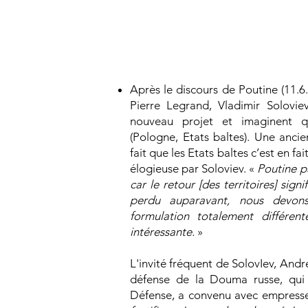
Après le discours de Poutine (11.6
Pierre Legrand, Vladimir Solovie
nouveau projet et imaginent qu
(Pologne, Etats baltes). Une anci
fait que les Etats baltes c’est en f
élogieuse par Soloviev. «
Poutine pa
car le retour [des territoires] sig
perdu auparavant, nous devons
formulation totalement différent
intéressante.
»
L'invité fréquent de SolovIev, And
défense de la Douma russe, qui é
Défense, a convenu avec empress