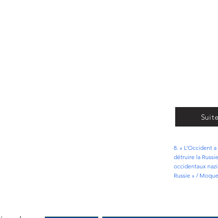
Suit
8. « L’Occident a
détruire la Russi
occidentaux nazis
Russie » / Moquer