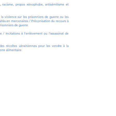
, racisme, propos xénophobe, antisémitisme et
la violence sur les prisonniers de guerre ou les
aités en mercenaires / Préconisation du recours à
prisonniers de guerre
ce / Incitations à l’enlèvement ou l’assassinat de
 des récoltes ukrainiennes pour les vendre à la
erre alimentaire