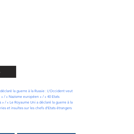
e
 déclaré la guerre à la Russie : L’Occident veut
e » / « Nazisme européen » / « 40 Etats
 » / « Le Royaume Uni a déclaré la guerre à la
ies et insultes sur les chefs d’Etats étrangers