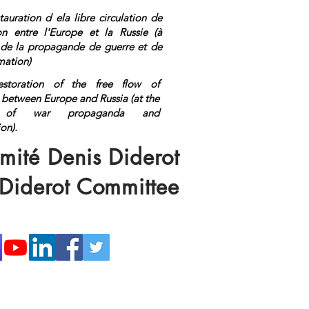
tauration d ela libre circulation de
ion entre l'Europe et la Russie (à
n de la propagande de guerre et de
mation)
estoration of the free flow of
 between Europe and Russia (at the
on of war propaganda and
ormation).
<a rel="me"
s://mastodon.top/@lange">Mastod
mité Denis Diderot
 Diderot Committee