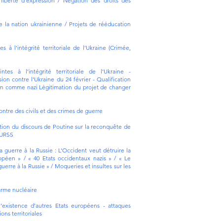
 liberté d’expression / Négation des droits des
e la nation ukrainienne / Projets de rééducation
tes à l’intégrité territoriale de l’Ukraine (Crimée,
intes à l’intégrité territoriale de l’Ukraine -
ion contre l’Ukraine du 24 février - Qualification
n comme nazi Légitimation du projet de changer
ntre des civils et des crimes de guerre
ation du discours de Poutine sur la reconquête de
l’URSS
a guerre à la Russie : L’Occident veut détruire la
opéen » / « 40 Etats occidentaux nazis » / « Le
erre à la Russie » / Moqueries et insultes sur les
arme nucléaire
l’existence d’autres Etats européens - attaques
ions territoriales