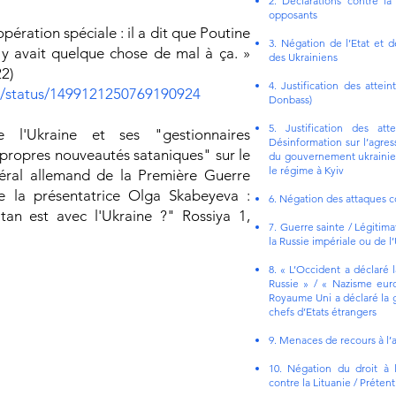
2. Déclarations contre la
opposants
pération spéciale : il a dit que Poutine
3. Négation de l’Etat et d
 y avait quelque chose de mal à ça. »
des Ukrainiens
22)
4. Justification des attein
ws/status/1499121250769190924
Donbass)
5. Justification des atte
 l'Ukraine et ses "gestionnaires
Désinformation sur l’agress
 propres nouveautés sataniques" sur le
du gouvernement ukrainie
le régime à Kyiv
éral allemand de la Première Guerre
 la présentatrice Olga Skabeyeva :
6. Négation des attaques co
an est avec l'Ukraine ?" Rossiya 1,
7. Guerre sainte / Légitim
la Russie impériale ou de 
8. « L’Occident a déclaré l
Russie » / « Nazisme eur
Royaume Uni a déclaré la gu
chefs d’Etats étrangers
9. Menaces de recours à l’
10. Négation du droit à 
contre la Lituanie / Prétent