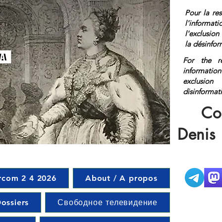
Pour la res
l'informat
l'exclusio
la désinfor
For the r
information
exclusi
disinf
href="http
Co
on</a>
Denis
rcom 2 4 2026
About / A propos
ossiers
Свободное телевидение