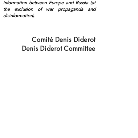
information between Europe and Russia (at
the exclusion of war propaganda and
disinformation).
<a rel="me"
href="https://mastodon.top/@lange">Masto
don</a>
Comité Denis Diderot
Denis Diderot Committee