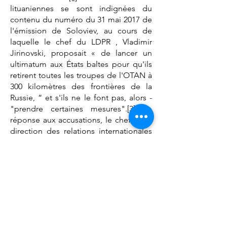
lituaniennes se sont indignées du
contenu du numéro du 31 mai 2017 de
l'émission de Soloviev, au cours de
laquelle le chef du LDPR , Vladimir
Jirinovski, proposait « de lancer un
ultimatum aux États baltes pour qu'ils
retirent toutes les troupes de l'OTAN à
300 kilomètres des frontières de la
Russie, ” et s'ils ne le font pas, alors -
"prendre certaines mesures".
[3]
En
réponse aux accusations, le chef de la
direction des relations internationales
de la société panrusse de
radiodiffusion et de télévision d'État
Pyotr Fedorova a déclaré que tous les
reproches contre le contenu de ces
programmes sont injustes et que les
opinions des experts sont "la libre
expression du point de vue des gens"
[4]
.