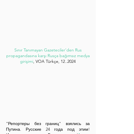
Sınır Tanımayan Gazeteciler’den Rus
propagandasına karşı Rusça bağımsız medya
girişimi
, VOA Türkçe, 12..2024
"Репортеры без границ" взялись за
Путина. Русские 24 года под этим!