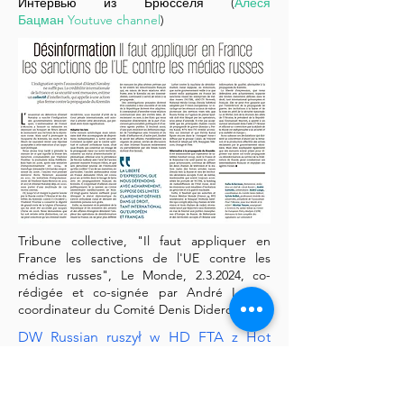
Интервью из Брюсселя (
Алеся
Бацман
Youtuve channel
)
Tribune collective, "Il faut appliquer en
France les sanctions de l'UE contre les
médias russes", Le Monde, 2.3.2024, co-
rédigée et co-signée par André Lange,
coordinateur du Comité Denis Diderot.
DW Russian ruszył w HD FTA z Hot
Birda,
SatKurier,
14.3.2024
Life in exile: A new approach to