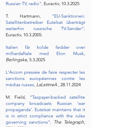
Russian TV, radio"
,
Euractiv,
10.3.2025
T. Hartmann,
"EU-Sanktionen:
Satellitenbetreiber Eutelsat überträgt
weiterhin russische TV-Sender"
;
Euractiv,
10.3.2005
.
Italien får kolde fødder over
milliardaftale med Elon Musk,
Berlingske,
5.3.2025
L'Arcom pressée de faire respecter les
sanctions européennes contre les
médias russe
s
,
LaLettrreA
,
28.11.2024
M. Field,
"Taxpayer-backed satellite
company broadcasts Russian ‘war
propaganda’. Eutelsat maintains that it
is in strict compliance with the rules
governing sanctions"
,
The Telegraph
,