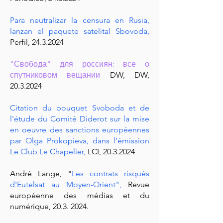
Para neutralizar la censura en Rusia,
lanzan el paquete satelital Sbovoda,
Perfil,
24.3.2024
"Свобода" для россиян: все о
спутниковом вещании
DW, DW,
20.3.2024
Citation du bouquet Svoboda et de
l'étude du Comité Diderot sur la mise
en oeuvre des sanctions européennes
par Olga Prokopieva, dans l'émission
Le Club Le Chapelier,
LCI,
20.3.2024
André Lange,
"
Les contrats risqués
d'Eutelsat au Moyen-Orient"
,
Revue
européenne des médias et du
numérique,
20.3. 2024
.