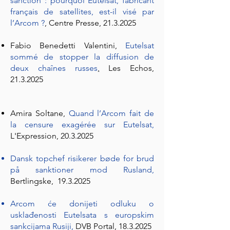
sanction : pourquoi Eutelsat, fabricant
français de satellites, est-il visé par
l’Arcom ?
, Centre Presse,
21.3.2025
Fabio Benedetti Valentini,
Eutelsat
sommé de stopper la diffusion de
deux chaînes russes
,
Les Echos,
21.3.2025
Amira Soltane,
Quand l’Arcom fait de
la censure exagérée sur Eutelsat
,
L'Expression,
20.3.2025
Dansk topchef risikerer bøde for brud
på sanktioner mod Rusland
,
Bertlingske,
19.3.2025
Arcom će donijeti odluku o
usklađenosti Eutelsata s europskim
sankcijama Rusiji,
DVB Portal,
18.3.2025