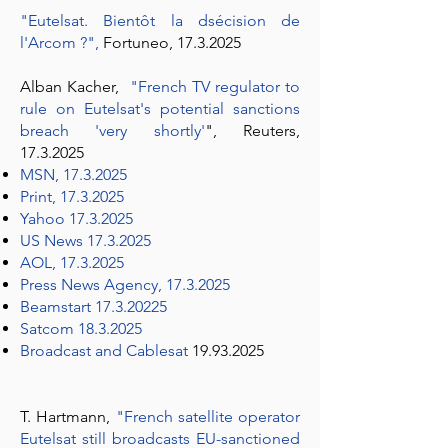
"Eutelsat. Bientôt la dsécision de
l'Arcom ?"
,
Fortuneo,
17.3.2025
Alban Kacher,
"French TV regulator to
rule on Eutelsat's potential sanctions
breach 'very shortly'
", Reuters,
17.3.2025
MSN, 17.3.2025
Print, 17.3.2025
Yahoo 17.3.2025
US News 17.3.2025
AOL, 17.3.2025
Press News Agency, 17.3.2025
Beamstart 17.3.20225
Satcom 18.3.2025
Broadcast and Cablesat
19.93.2025
T. Hartmann,
"French satellite operator
Eutelsat still broadcasts EU-sanctioned