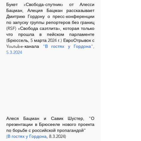
Букет «Свобода-спутник» от Алесси
Бацман, Алеция Бацман рассказывает
Дмитрию Гордону о пресс-конференции
по запуску группы репортеров без границ
(RSF) «Свобода саэтлита», которая только
что прошла в пейском парламенте
(Брюссель, 5 марта 2024 г.) ЕвроОтрывок с
Youtube-канала
"В гостях у Гордона",
5.3.2024
Алеся Бацман и Савик Шустер, "О
презентации в Брюсееле нового проекта
по борьбе с российской пропагандой"
(
В гостях у Гордона
, 8.3.2024)