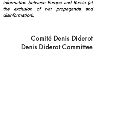
information between Europe and Russia (at
the exclusion of war propaganda and
disinformation).
<a rel="me"
href="https://mastodon.top/@lange">Masto
don</a>
Comité Denis Diderot
Denis Diderot Committee