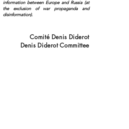
information between Europe and Russia (at
the exclusion of war propaganda and
disinformation).
<a rel="me"
href="https://mastodon.top/@lange">Masto
don</a>
Comité Denis Diderot
Denis Diderot Committee