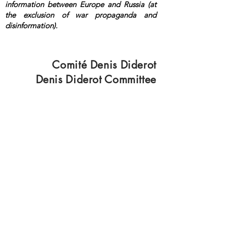
information between Europe and Russia (at
the exclusion of war propaganda and
disinformation).
<a rel="me"
href="https://mastodon.top/@lange">Masto
don</a>
Comité Denis Diderot
Denis Diderot Committee