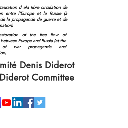
tauration d ela libre circulation de
ion entre l'Europe et la Russie (à
n de la propagande de guerre et de
mation)
estoration of the free flow of
 between Europe and Russia (at the
on of war propaganda and
ormation).
<a rel="me"
s://mastodon.top/@lange">Mastod
mité Denis Diderot
 Diderot Committee