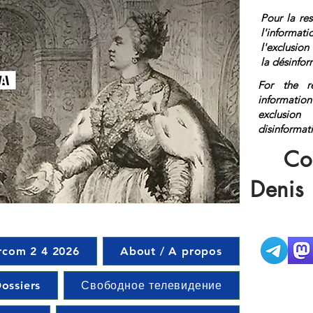
Pour la res
l'informat
l'exclusio
la désinfor
For the r
information
exclusi
disinf
href="http
Co
on</a>
Denis
rcom 2 4 2026
About / A propos
ossiers
Свободное телевидение